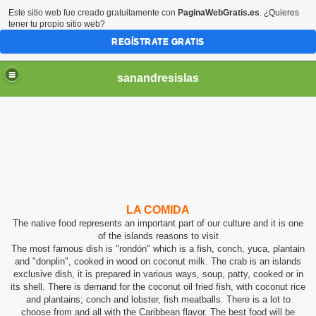
Este sitio web fue creado gratuitamente con
PaginaWebGratis.es
. ¿Quieres
tener tu propio sitio web?
REGÍSTRATE GRATIS
sanandresislas
LA COMIDA
The native food represents an important part of our culture and it is one
of the islands reasons to visit
The most famous dish is
"rondón" which is a fish, conch, yuca, plantain
and "donplin", cooked in wood on coconut milk. The crab is an islands
exclusive dish, it is prepared in various ways, soup, patty, cooked or in
its shell. There is demand for the coconut oil fried fish, with coconut rice
and plantains; conch and lobster, fish meatballs. There is a lot to
choose from and all with the Caribbean flavor. The best food will be
AGO