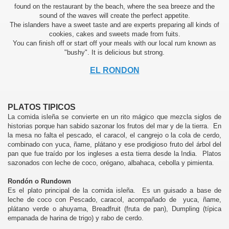
found on the restaurant by the beach, where the sea breeze and the
sound of the waves will create the perfect appetite.
The islanders have a sweet taste and are experts preparing all kinds of
cookies, cakes and sweets made from fuits.
You can finish off or start off your meals with our local rum known as
"bushy". It is delicious but strong.
EL RONDON
PLATOS TIPICOS
La comida isleña se convierte en un rito mágico que mezcla siglos de
historias porque han sabido sazonar los frutos del mar y de la tierra. En
la mesa no falta el pescado, el caracol, el cangrejo o la cola de cerdo,
combinado con yuca, ñame, plátano y ese prodigioso fruto del árbol del
pan que fue traído por los ingleses a esta tierra desde la India. Platos
sazonados con leche de coco, orégano, albahaca, cebolla y pimienta.
Rondón o Rundown
Es el plato principal de la comida isleña. Es un guisado a base de
leche de coco con Pescado, caracol, acompañado de yuca, ñame,
plátano verde o ahuyama, Breadfruit (fruta de pan), Dumpling (típica
empanada de harina de trigo) y rabo de cerdo.