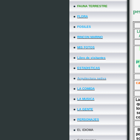
FAUNA TERRESTRE
pe
FLORA
FOSILES
Ll
RINCON MARINO
MIS FOTOS
Libro de visitantes
pr
ESTADISTICAS
Arquitectura nativa
ca
LA COMIDA
LA MUSICA
La
q
lo
LA GENTE
s
co
PERSONAJES
B
EL IDIOMA
po
so