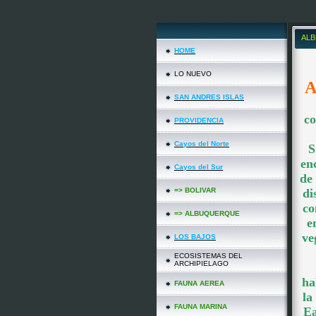
AL
HOME
LO NUEVO
SAN ANDRES ISLAS
co
PROVIDENCIA
Cayos del Norte
S
en
Cayos del Sur
de
=> BOLIVAR
di
co
=> ALBUQUERQUE
e
ve
LOS BAJOS
ECOSISTEMAS DEL
ARCHIPIELAGO
ha
FAUNA AEREA
la
FAUNA MARINA
Ea