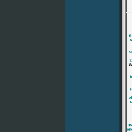
t
s
s
3
S
f
e
of
s
Th
an