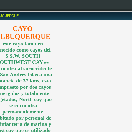
BUQUERQUE
CAYO
ALBUQUERQUE
este cayo tambien
nocido como cayos del
S.S.W. SOUTH
OUTHWEST CAY se
cuentra al suroccidente
 San Andres Islas a una
stancia de 37 kms, esta
mpuesto por dos cayos
mergidos y totalmente
getados, North cay que
se encuentra
permanentemente
bitado por personal de
 infanteria de marina y
st cay que es utilizado