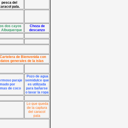
pesca del
caracol pala.
os dos cayos
Choza de
 Albuquerque
descanzo
Cartelera de Bienvenida con
datos generales de la islas
Pozo de agua
rmoso paraje
semidulce que
rmado por
es utilizada
lmas de coco
para bañarse
o lavar la ropa
Lo que queda
de la captura
del caracol
pala