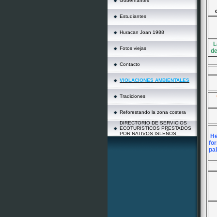
Gobernantes
Estudiantes
Huracan Joan 1988
L
Fotos viejas
de
Contacto
VIOLACIONES AMBIENTALES
Tradiciones
Reforestando la zona costera
DIRECTORIO DE SERVICIOS
ECOTURISTICOS PRESTADOS
POR NATIVOS ISLEÑOS
He
fo
pa