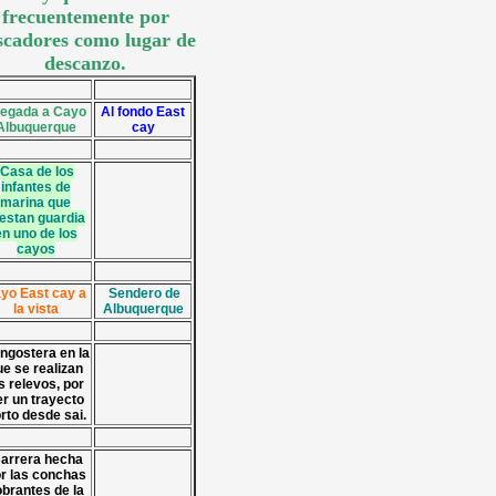
frecuentemente por
scadores como lugar de
descanzo.
egada a Cayo
Al fondo East
Albuquerque
cay
Casa de los
infantes de
marina que
estan guardia
en uno de los
cayos
yo East cay a
Sendero de
la vista
Albuquerque
ngostera en la
ue se realizan
s relevos, por
er un trayecto
rto desde sai.
arrera hecha
r las conchas
brantes de la