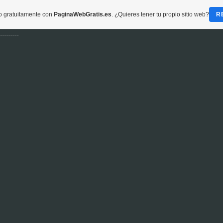
do gratuitamente con
PaginaWebGratis.es
. ¿Quieres tener tu propio sitio web?
R
----------