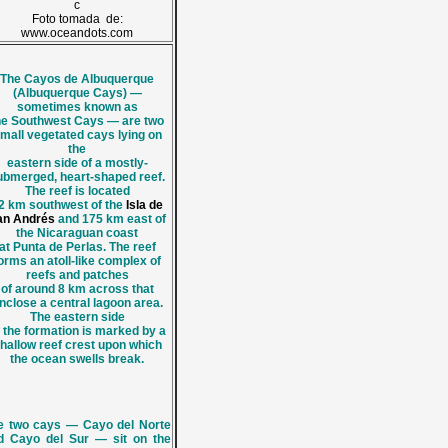
c
Foto tomada de:
www.oceandots.com
The Cayos de Albuquerque
(Albuquerque Cays) —
sometimes known as
he Southwest Cays — are two
mall vegetated cays lying on
the
eastern side of a mostly-
ubmerged, heart-shaped reef.
The reef is located
2 km southwest of the
Isla de
an Andrés
and 175 km east of
the Nicaraguan coast
at Punta de Perlas. The reef
orms an atoll-like complex of
reefs and patches
of around 8 km across that
nclose a central lagoon area.
The eastern side
 the formation is marked by a
hallow reef crest upon which
the ocean swells break.
e two cays — Cayo del Norte
d Cayo del Sur — sit on the