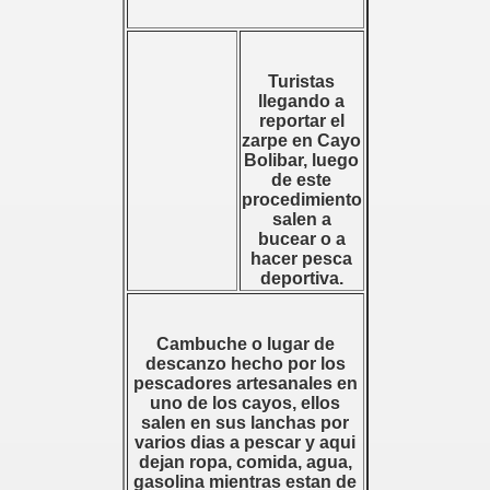
Turistas
llegando a
reportar el
zarpe en Cayo
Bolibar, luego
de este
procedimiento
salen a
OTURISTICOS PRESTADOS POR NATIVOS ISLEÑOS
bucear o a
hacer pesca
deportiva.
Cambuche o lugar de
descanzo hecho por los
pescadores artesanales en
uno de los cayos, ellos
salen en sus lanchas por
varios dias a pescar y aqui
dejan ropa, comida, agua,
gasolina mientras estan de