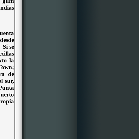
h gum
ndias
cuenta
 desde
Si se
cillas
xto la
 Town;
ra de
l sur,
Punta
puerto
propia