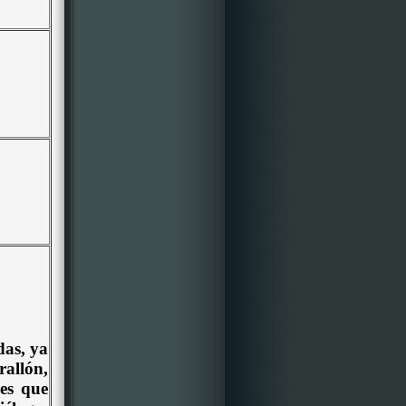
das, ya
allón,
es que