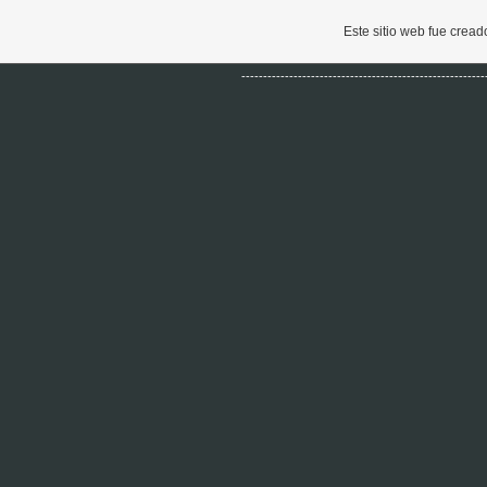
Este sitio web fue crea
--------------------------------------------------------