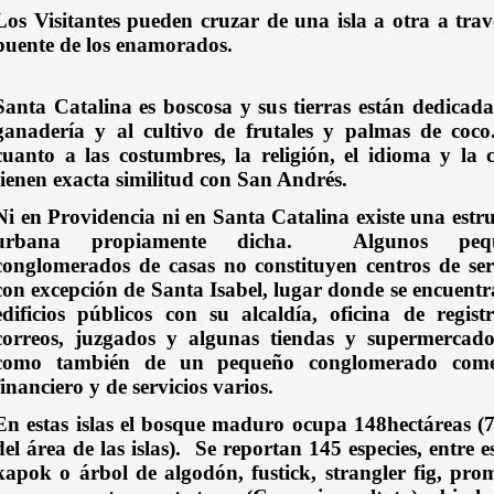
Los Visitantes pueden cruzar de una isla a otra a trav
puente de los enamorados.
Santa Catalina es boscosa y sus tierras están dedicada
ganadería y al cultivo de frutales y palmas de coco
cuanto a las costumbres, la religión, el idioma y la 
tienen exacta similitud con San Andrés.
Ni en Providencia ni en Santa Catalina existe una estr
urbana propiamente dicha.
Algunos peq
conglomerados de casas no constituyen centros de ser
con excepción de Santa Isabel, lugar donde se encuentr
edificios públicos con su alcaldía, oficina de regist
correos, juzgados y algunas tiendas y supermercado
como también de un pequeño conglomerado comer
financiero y de servicios varios.
En estas islas el bosque maduro ocupa 148hectáreas 
del área de las islas).
Se reportan 145 especies, entre es
kapok o árbol de algodón, fustick, strangler fig, pro