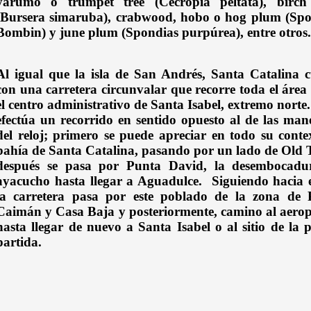
yarumo o trumpet tree (Cecropia peltata), birc
(Bursera simaruba), crabwood, hobo o hog plum (Spo
Bombin) y june plum (Spondias purpúrea), entre otros.
Al igual que la isla de San Andrés, Santa Catalina 
con una carretera circunvalar que recorre toda el área
el centro administrativo de Santa Isabel, extremo norte.
efectúa un recorrido en sentido opuesto al de las mane
del reloj; primero se puede apreciar en todo su conte
bahía de Santa Catalina, pasando por un lado de Old
después se pasa por Punta David, la desembocadu
ayacucho hasta llegar a Aguadulce.
Siguiendo hacia e
la carretera pasa por este poblado de la zona de 
Caimán y Casa Baja y posteriormente, camino al aero
hasta llegar de nuevo a Santa Isabel o al sitio de la 
partida.