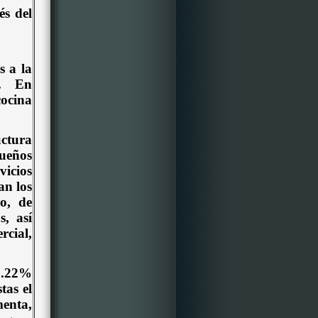
és del
s a la
.
En
cocina
uctura
ueños
vicios
an los
ro, de
s, así
cial,
(7.22%
tas el
menta,