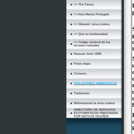
=> The Fauna
=> Area Marina Protegida
=> Glosario: zona costera
=> Que es biodiversidad
=> Codigo nacional de los
recursos naturales
Huracan Joan 1988
Fotos viejas
Contacto
VIOLACIONES AMBIENTALES
Tradiciones
Reforestando la zona costera
DIRECTORIO DE SERVICIOS
ECOTURISTICOS PRESTADOS
POR NATIVOS ISLEÑOS