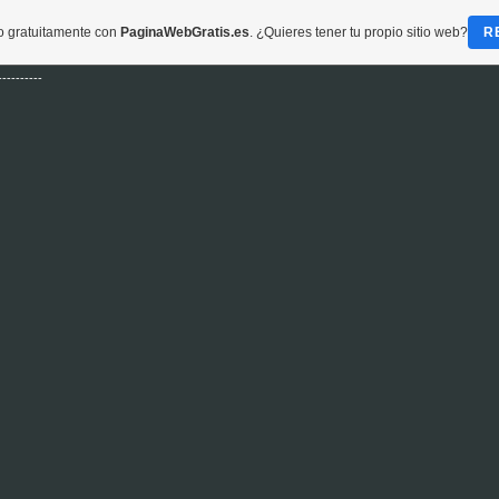
do gratuitamente con
PaginaWebGratis.es
. ¿Quieres tener tu propio sitio web?
R
----------