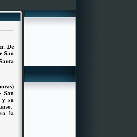
m. De
de San
Santa
horas)
e San
o y su
anso.
ra la