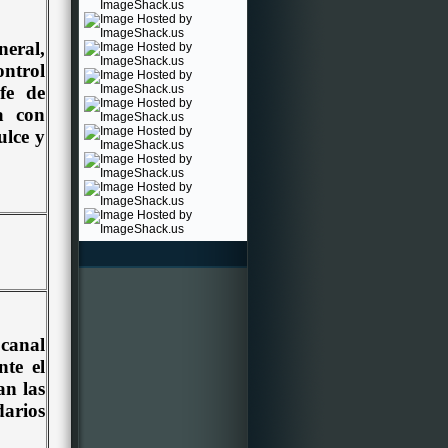
neral,
ntrol
efe de
a con
ulce y
 canal
nte el
an las
darios