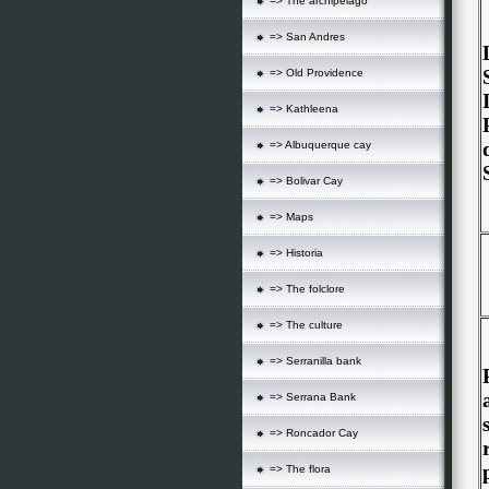
=> The archipelago
=> San Andres
=> Old Providence
=> Kathleena
=> Albuquerque cay
=> Bolivar Cay
=> Maps
=> Historia
=> The folclore
=> The culture
=> Serranilla bank
=> Serrana Bank
=> Roncador Cay
=> The flora